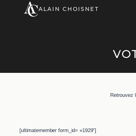
Aller
ALAIN CHOISNET
au
contenu
VO
Retrouvez l
[ultimatemember form_id= »1929″]