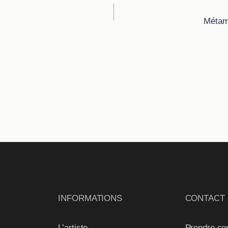
Métam
INFORMATIONS
CONTACT
L’artiste
Prendre co