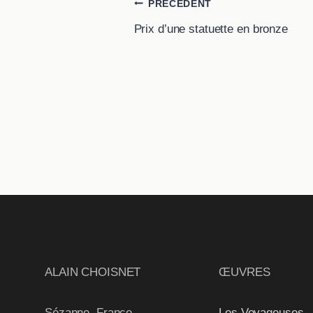
Navigation
PRÉCÉDENT
Prix d’une statuette en bronze
de
l’article
ALAIN CHOISNET
ŒUVRES
Sézanne, France
Les Voyageuses