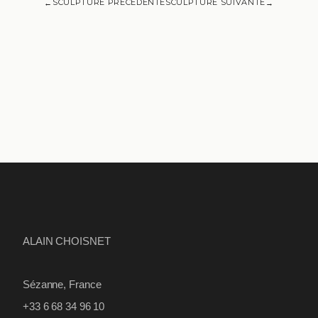
SCULPTURE PRÉCÉDENTE
SCULPTURE SUIVANTE
←
→
ALAIN CHOISNET
Sézanne, France
+33 6 68 34 96 10