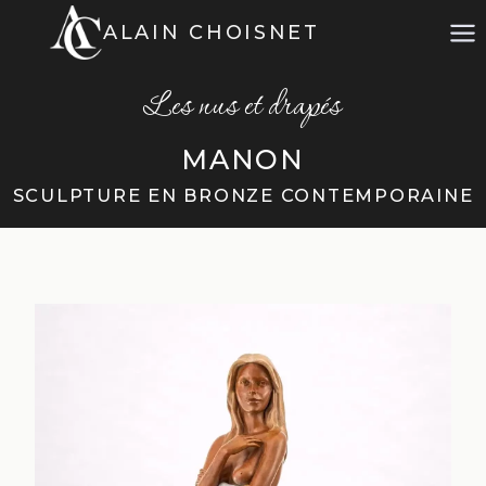
Aller
ALAIN CHOISNET
au
contenu
Les nus et drapés
MANON
SCULPTURE EN BRONZE CONTEMPORAINE