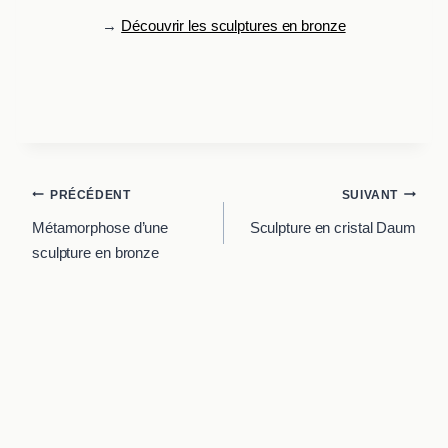
→
Découvrir les sculptures en bronze
Navigation
PRÉCÉDENT
SUIVANT
de
Métamorphose d’une
Sculpture en cristal Daum
l’article
sculpture en bronze